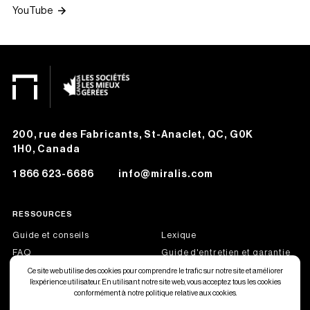
YouTube
200, rue des Fabricants, St-Anaclet, QC, G0K
1H0, Canada
1 866 623-6686
info@miralis.com
RESSOURCES
Guide et conseils
Lexique
FAQ
Guide d'entretien et garantie
Offres d'emploi
Devenir partenaire Miralis
Ce site web utilise des cookies pour comprendre le trafic sur notre site et améliorer
l’expérience utilisateur. En utilisant notre site web, vous acceptez tous les cookies
conformément à notre politique relative aux cookies.
English