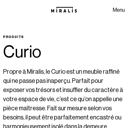
Aller à la navigation
Aller au contenu
Menu
PRODUITS
C
u
r
i
o
Propre à Miralis, le Curio est un meuble raffiné
qui ne passe pas inaperçu. Parfait pour
exposer vos trésors et insuffler du caractère à
votre espace de vie, c’est ce qu’on appelle une
pièce maîtresse. Fait sur mesure selon vos
besoins, il peut être parfaitement encastré ou
harmonieusement isolé dans la demeure.