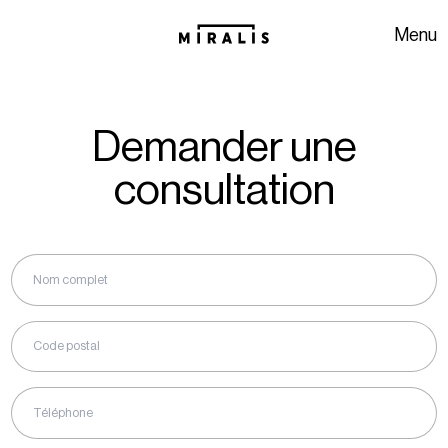
Aller à la navigation
Aller au contenu
Menu
Demander une
consultation