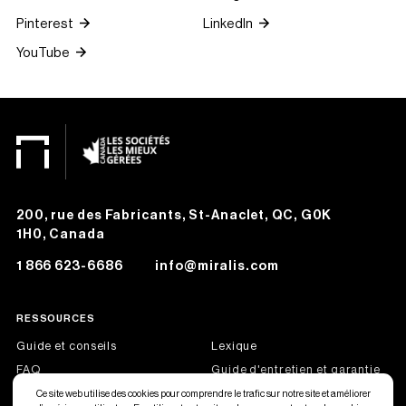
Pinterest
LinkedIn
YouTube
200, rue des Fabricants, St-Anaclet, QC, G0K
1H0, Canada
1 866 623-6686
info@miralis.com
RESSOURCES
Guide et conseils
Lexique
FAQ
Guide d'entretien et garantie
Offres d'emploi
Devenir partenaire Miralis
Ce site web utilise des cookies pour comprendre le trafic sur notre site et améliorer