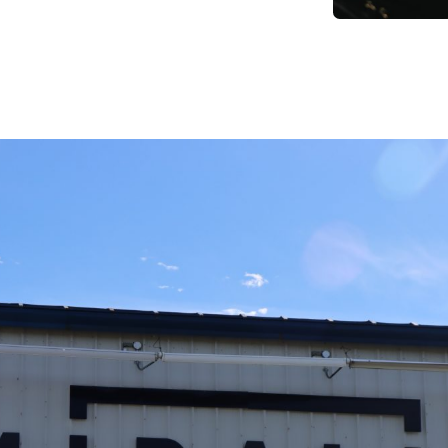
La zone Miralis.
 qu’on donne aux initiatives sociales qui tissent des lien
 à sept, sorties à la cabane à sucre, concours, surprises
e faire vivre notre culture et de favoriser l’esprit de 
risées (pour ne pas dire sacrées!), et elles font notre fi