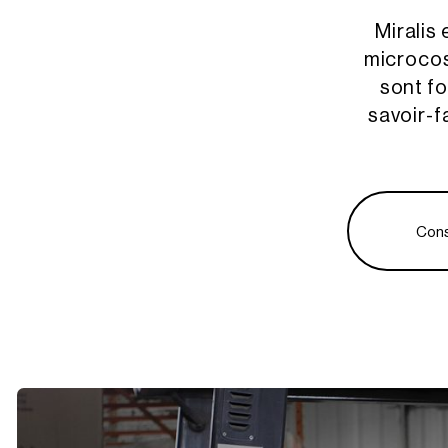
Miralis
microcosm
sont f
savoir-f
Cons