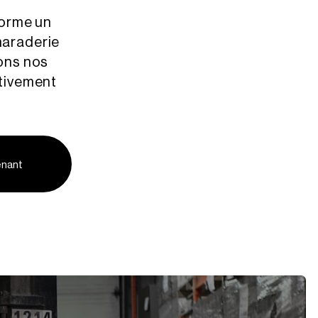
forme un
amaraderie
ons nos
itivement
enant