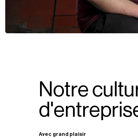
N
o
t
r
e
c
u
l
t
u
d
'
e
n
t
r
e
p
r
i
s
Avec grand plaisir