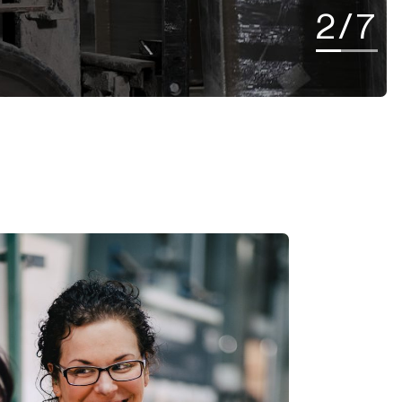
2
/
7