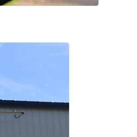
s forts entre tous les
, fêtes d’été et de Noël :
famille entre nous sont
erté.