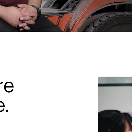
r
e
e
.