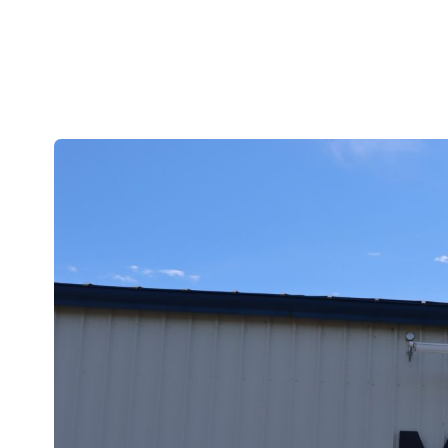
La Zone, c’est le nom
employés de Miralis. Cinq
toutes ces occasions d
valo