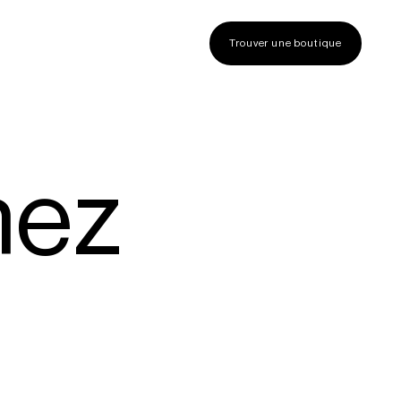
Trouver une boutique
h
e
z