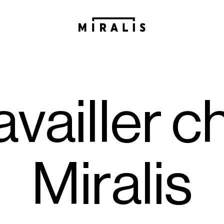
a
v
a
i
l
l
e
r
c
M
i
r
a
l
i
s