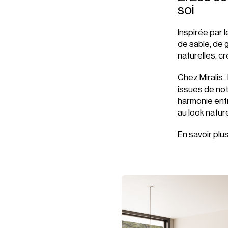
soi
Inspirée par
de sable, de 
naturelles, 
Chez Miralis 
issues de no
harmonie entr
au look natur
En savoir plu