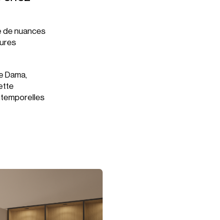
se de nuances
tures
ne Dama,
ette
intemporelles