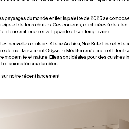
 les paysages du monde entier, la palette de 2025 se compo
greige et de tons chauds. Ces couleurs, combinées à des tex
créent une ambiance enveloppante et contemporaine.
: Les nouvelles couleurs Akène Arabica, Noir Kafé Lino et Akè
tre dernier lancement Odyssée Méditerranéenne, reflètent c
e modernité et nature. Elles sont idéales pour des cuisines 
el et aux matériaux durables.
s sur notre récent lancement