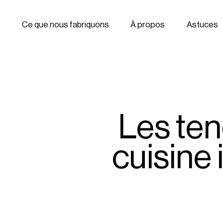
Aller à la navigation
Aller au contenu
Ce que nous fabriquons
À propos
Astuces
Les ten
cuisine 