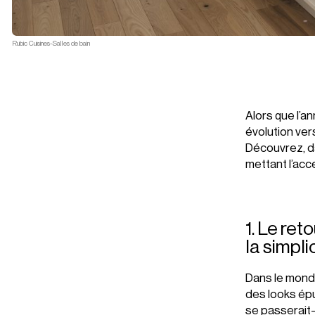
Rubic Cuisines-Salles de bain
Alors que l’a
évolution ver
Découvrez, da
mettant l’acce
1. Le re
la simpli
Dans le monde
des looks épu
se passerait-