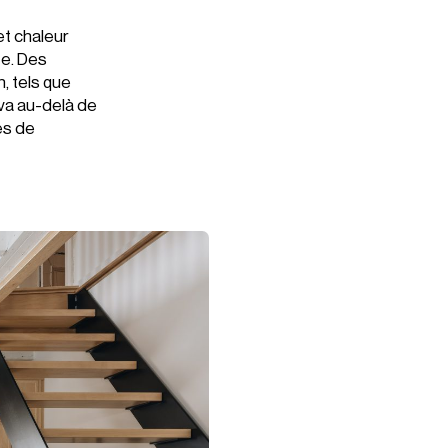
et chaleur
te. Des
n, tels que
 va au-delà de
es de