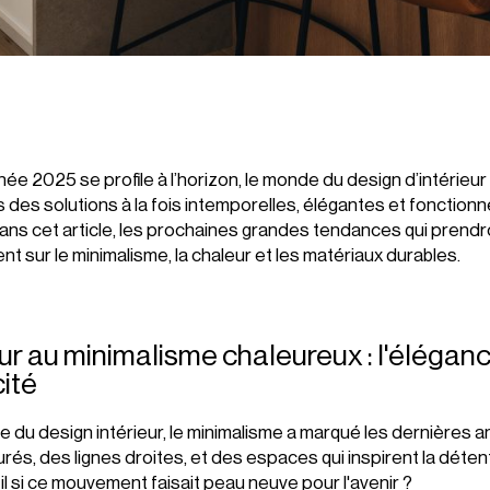
nnée 2025 se profile à l’horizon, le monde du design d’intérieu
s des solutions à la fois intemporelles, élégantes et fonctionne
ns cet article, les prochaines grandes tendances qui prendro
nt sur le minimalisme, la chaleur et les matériaux durables.
tour au minimalisme chaleureux : l'élégan
cité
 du design intérieur, le minimalisme a marqué les dernières 
rés, des lignes droites, et des espaces qui inspirent la déten
il si ce mouvement faisait peau neuve pour l'avenir ?