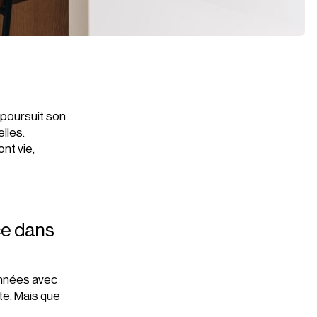
r poursuit son
lles.
nt vie,
ce dans
années avec
te. Mais que