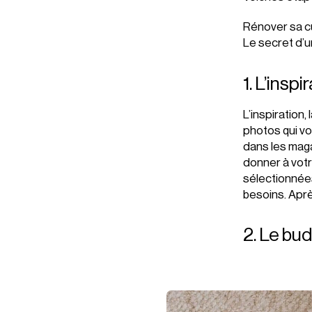
Rénover sa cu
Le secret d’un
1. L’inspi
L’inspiration
photos qui vo
dans les maga
donner à votr
sélectionnées
besoins. Aprè
2. Le bu