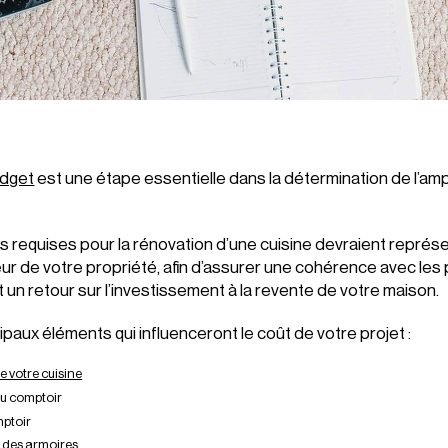
udget
est une étape essentielle dans la détermination de l’am
 requises pour la rénovation d’une cuisine devraient représ
eur de votre propriété, afin d’assurer une cohérence avec les
 un retour sur l’investissement à la revente de votre maison.
cipaux éléments qui influenceront le coût de votre projet :
de votre cuisine
du comptoir
mptoir
x des
armoires