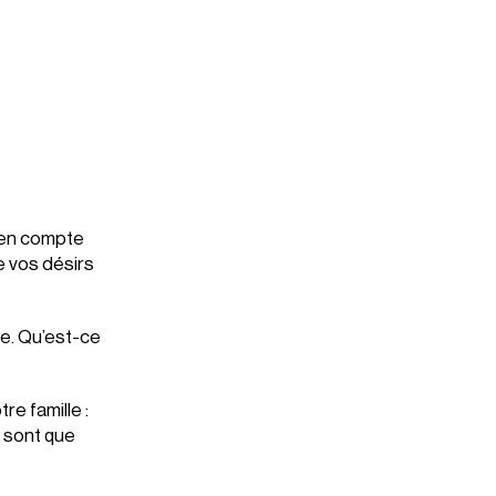
e en compte
e vos désirs
le. Qu’est-ce
re famille :
n sont que