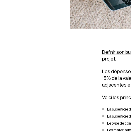
Définir son b
projet.
Les dépenses
15% de la val
adjacentes et
Voici les prin
La
superficie 
La superficie 
Le type de co
Les matériau