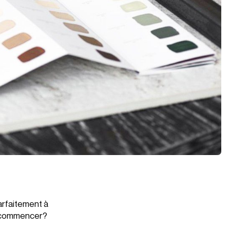
arfaitement à
où commencer?