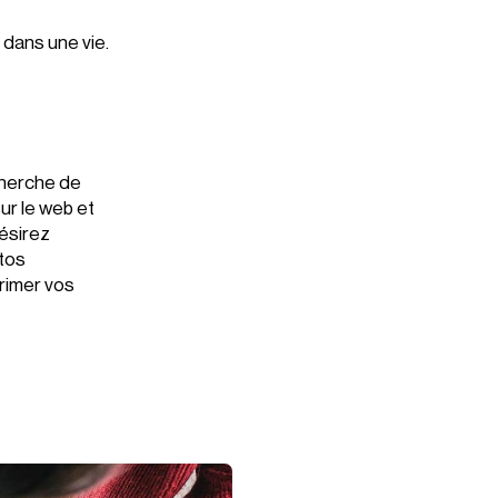
 dans une vie.
echerche de
ur le web et
désirez
otos
rimer vos