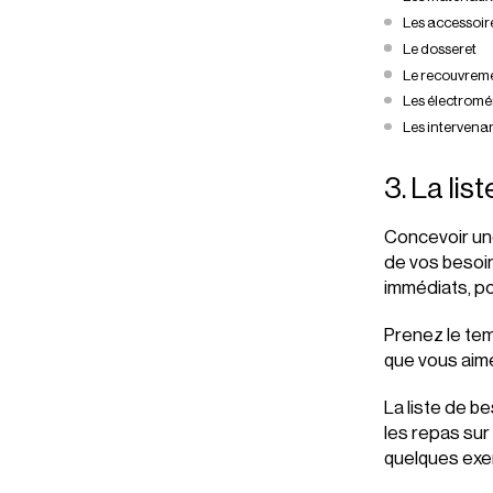
Les accessoir
Le dosseret
Le recouvreme
Les électrom
Les intervenan
3. La lis
Concevoir un
de vos besoi
immédiats, po
Prenez le te
que vous aime
La liste de b
les repas sur
quelques exe