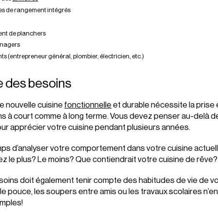
es de rangement intégrés
nt de planchers
énagers
ts (entrepreneur général, plombier, électricien, etc.)
te des besoins
e nouvelle cuisine
fonctionnelle
et durable nécessite la pris
ns à court comme à long terme. Vous devez penser au-delà d
ur apprécier votre cuisine pendant plusieurs années.
mps d’analyser votre comportement dans votre cuisine actuel
z le plus? Le moins? Que contiendrait votre cuisine de rêve?
esoins doit également tenir compte des habitudes de vie de vot
 le pouce, les soupers entre amis ou les travaux scolaires n’e
mples!