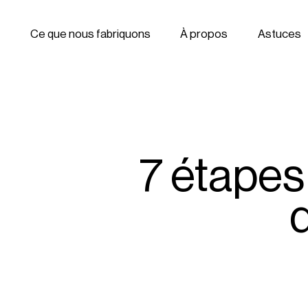
Aller à la navigation
Aller au contenu
Ce que nous fabriquons
À propos
Astuces
7 étapes