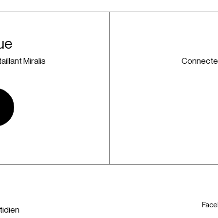
ue
illant Miralis
Connectez
Fac
tidien