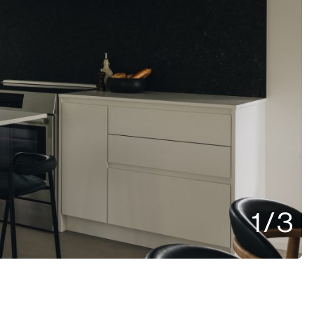
1
/
3