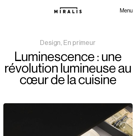
Aller à la navigation
Aller au contenu
Menu
Design, En primeur
Luminescence : une
révolution lumineuse au
cœur de la cuisine