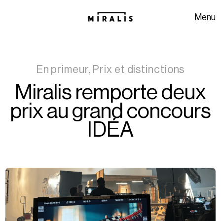
Aller à la navigation
Aller au contenu
Menu
En primeur, Prix et distinctions
Miralis remporte deux
prix au grand concours
IDÉA