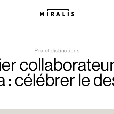
Prix et distinctions
 fier collaborateu
 célébrer le des