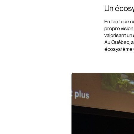
Un écosy
En tant que co
propre vision 
valorisant un 
Au Québec, ar
écosystème un