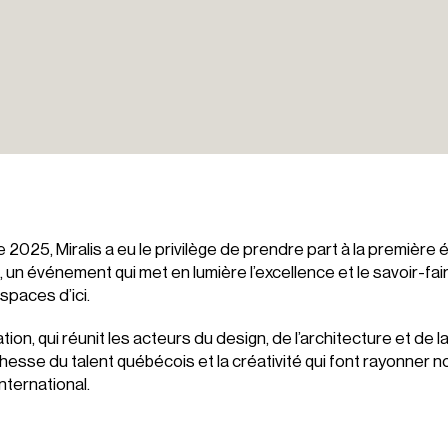
 2025, Miralis a eu le privilège de prendre part à la première 
un événement qui met en lumière l’excellence et le savoir-fai
spaces d’ici.
ion, qui réunit les acteurs du design, de l’architecture et de la
chesse du talent québécois et la créativité qui font rayonner no
international.