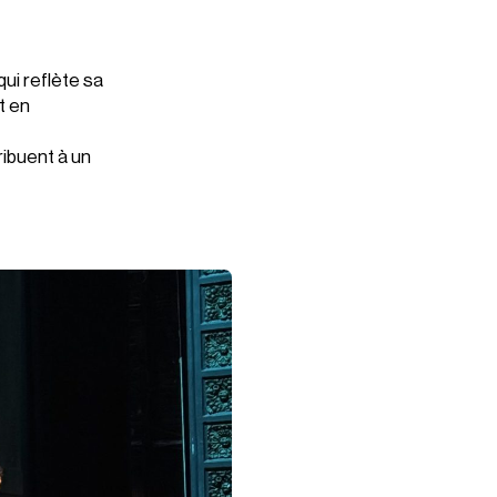
qui reflète sa
t en
ibuent à un