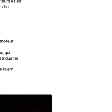
teurs et les
d’ici.
e moteur
a, qui
 industrie.
e talent