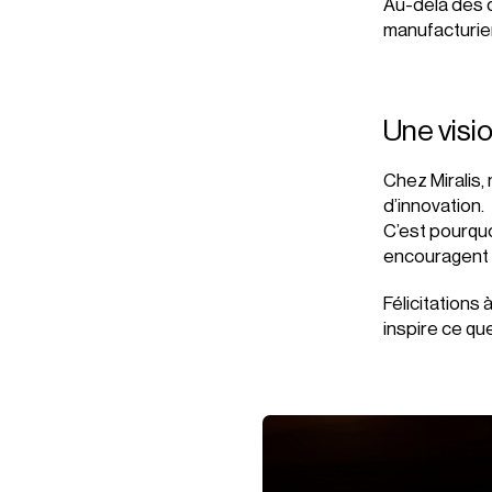
Au-delà des d
manufacturier
Une vis
Chez Miralis,
d’innovation.
C’est pourquo
encouragent u
Félicitations 
inspire ce que