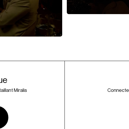
ue
illant Miralis
Connectez